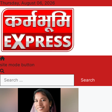
Skip
Thursday, August 06, 2026
to
content
Karmabhumi Express
site mode button
Search
for: