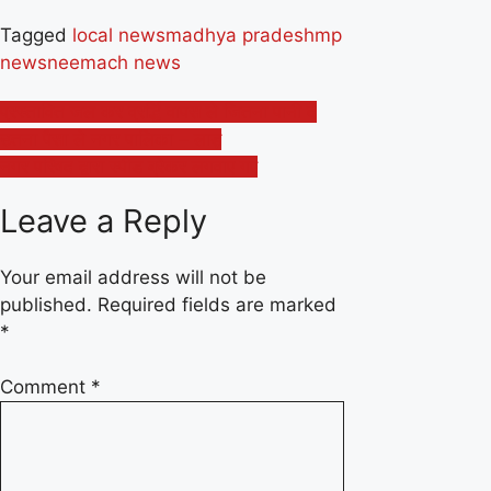
Tagged
local news
madhya pradesh
mp
news
neemach news
Post
प्रस्तावित जल कर व्रर्द्धि वापस ले जितना पानी दे
उतना पैसा ले नगर पालिका – लाड़
navigation
नगर परिषद द्वारा स्पीड ब्रेकर लगवाए गए
Leave a Reply
Your email address will not be
published.
Required fields are marked
*
Comment
*