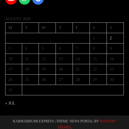
AUGUST 2026
M
T
W
T
F
S
S
1
2
3
4
5
6
7
8
9
10
11
12
13
14
15
16
17
18
19
20
21
22
23
24
25
26
27
28
29
30
31
« JUL
KARMABHUMI EXPRESS
|
THEME: NEWS PORTAL BY
MYSTERY
THEMES
.