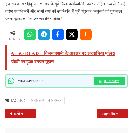
इस अवसर पर हिंदू जागरण मंच के पूर्व जिला कार्यकारिणी सदस्य रोहित नरवाले ने कई
वरिष्ठ पदाधिकारी और साथी गणो की उपस्थिति में श्री प्रियंक कानूनगो को पुष्पमाला
पहना गुलदस्ता भेंट कर सम्मानित किया !
SHARES
ALSO READ -
विजयादशमी के अवसर पर सरवानिया पुलिस
चौकी पर हुआ शस्त्र पूजन
JOIN NOW
WHATSAPP GROUP
TAGGED
NEEMACH NEWS
POST
चलो चलो हतुनिया धाम जहां बाण चढाने आते हैं स्वयं भगवान गांव हतुनिया में ऐतिहासिक दर्शन बाण आयोजन महापर्व रामनवमी 27 मार्च 2026 वार शुक्रवार को
स्कूल मैदान पर भूखंड आवंटन के विरोध में उग्र प्रदर्शन, हाथों में तख्तियां लेकर गूंजे स्कूल भूमि बचाओ के नारे
NAVIGATION