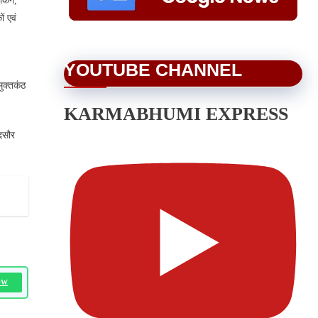
किंग,
ं एवं
YOUTUBE CHANNEL
मुक्तकंठ
KARMABHUMI EXPRESS
ंदसौर
OW