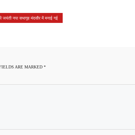
ी जयंती नपा सभागृह मंदसौर में मनाई गई
FIELDS ARE MARKED
*