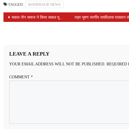
TAGGED
MANDSAUR NEWS
POST
सकल जैन समाज ने किया सकल मूर्तिपूजक संघ एवं बड़े साथ ओसवाल समाज के नवीन पदाधिकारियों का स्वागत
पद्म भूषण स्वर्गीय रामविलास पासवान क
NAVIGATION
LEAVE A REPLY
YOUR EMAIL ADDRESS WILL NOT BE PUBLISHED.
REQUIRED 
COMMENT
*