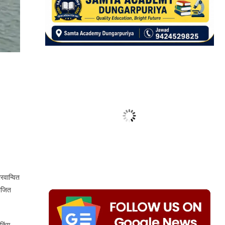
रवान्वित
योजित