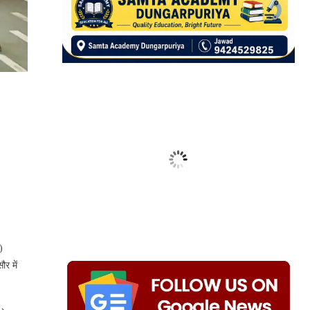
)
ौर में