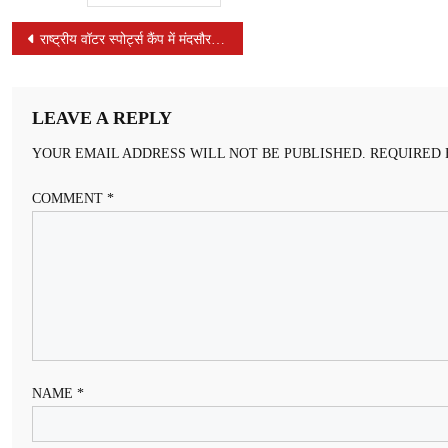
POST
राष्ट्रीय वॉटर स्पोर्ट्स कैंप में मंदसौर के राघव जैन का उत्कृष्ट प्रदर्शन, बैज से हुए सम्मानित
NAVIGATION
LEAVE A REPLY
YOUR EMAIL ADDRESS WILL NOT BE PUBLISHED.
REQUIRED 
COMMENT
*
NAME
*