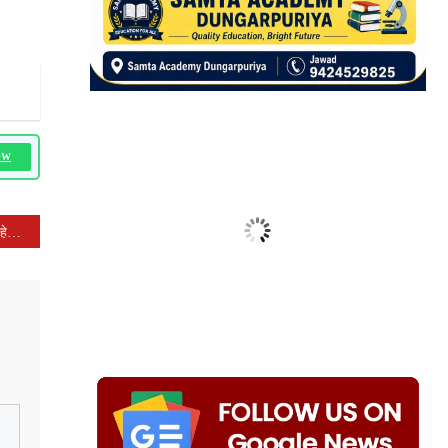
OW
21वें कल्याण महाकुंभ के जनजागरण हेतु निकली भव्य वाहन रैली* *केसरिया ध्वजों से सजा नगर, कल्लाजी महाराज के जयघोषों से गुंजायमान हुआ वातावरण*