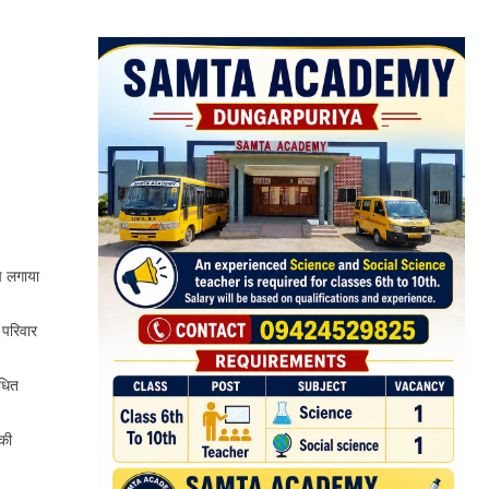
ोप लगाया
 परिवार
ंधित
 की