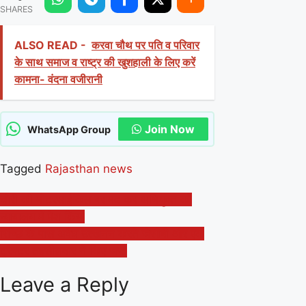
SHARES
ALSO READ -
करवा चौथ पर पति व परिवार
के साथ समाज व राष्ट्र की खुशहाली के लिए करें
कामना- वंदना वजीरानी
Join Now
WhatsApp Group
Tagged
Rajasthan news
Post
चोरी की मोटरसाईकिल बरामद कर अभियुक्त को
न्यायालय में पेश किया
navigation
रिच्छि के पास अवैध उत्खनन करते जेसीबी और एक
ट्रैक्टर तहसीलदार ने किए जप्त
Leave a Reply