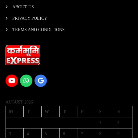
ABOUT US
PRIVACY POLICY
TERMS AND CONDITIONS
AUGUST 2026
M
T
W
T
F
S
S
1
2
3
4
5
6
7
8
9