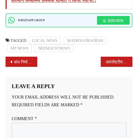
कल्याण कमलमय समर्थक समिति ने किया स्वागत !
JOIN NOW
WHATSAPP GROUP
TAGGED
LOCAL NEWS
MADHYA PRADESH
MP NEWS
NEEMACH NEWS
POST
बांध निर्माण के विरोध में बाणदा के ग्रामीणों का फूटा आक्रोश
अंतर्राष्ट्रीय मातृभाषा दिवस मनाया गया
NAVIGATION
LEAVE A REPLY
YOUR EMAIL ADDRESS WILL NOT BE PUBLISHED.
REQUIRED FIELDS ARE MARKED
*
COMMENT
*