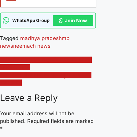
Join Now
WhatsApp Group
Tagged
madhya pradesh
mp
news
neemach news
Post
कलेक्टोरेट में सामुहिक राष्‍ट्रगॉन म.प्र.गॉन एवं वन्‍दे
मातरम का गायन
navigation
कलश यात्रा में देवताओं का भ्रमण हुआ आज भजन
संध्या होगी।
Leave a Reply
Your email address will not be
published.
Required fields are marked
*