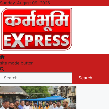
Skip
Sunday, August 09, 2026
to
content
Karmabhumi Express
site mode button
Search
for: