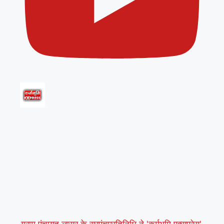
ग्राम पंचायत लासुर के सरपंचप्रतिनिधि ने 'कर्मभूमि एक्सप्रेस'