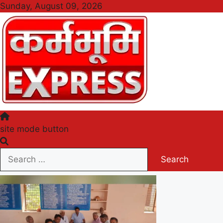
Skip
Sunday, August 09, 2026
to
content
Karmabhumi Express
site mode button
Search
for: