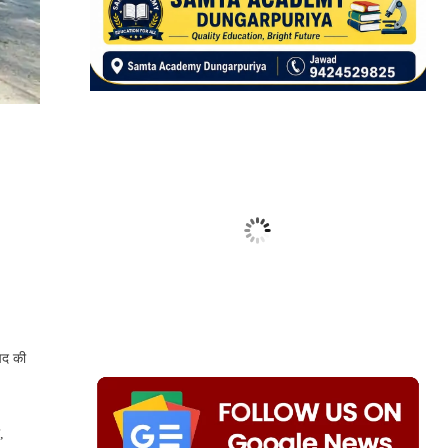
िषद की
,