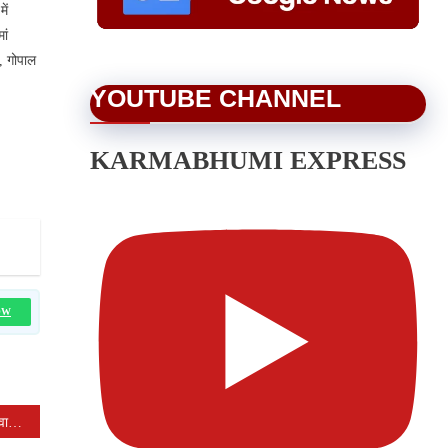
ें
ां
ा, गोपाल
YOUTUBE CHANNEL
KARMABHUMI EXPRESS
OW
धार्मिक नगरी मंदसौर में शराबबंदी पर वाहन रैली का आयोजन