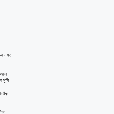
 आज नगर
थे।आज
ा भूमि
करोड़
े।
नोज