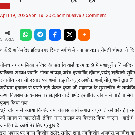
नीमच
on
April 19, 2025
April 19, 2025
admin
Leave a Comment
वार्ड
9
शनिमंदिर
SHARES
इंदिरानगर
स्थित
वार्ड 9 शनिमंदिर इंदिरानगर स्थित बगीचे में नपा अध्यक्ष श्रीमती चोपड़ा ने 
बगीचे
में
नीमच,नगर पालिका परिषद के अंतर्गत वार्ड क्रमांक 9 में मंशापूर्ण शनि मन
नपा
अध्यक्ष
पालिका अध्यक्ष स्वाति-गौरव चोपड़ा,पार्षद हरगोविंद दीवान,पार्षद श्रीमती सुम
श्रीमती
स्थानीय रहवासी हरनारायण शर्मा व इनके पुत्र अशोक शर्मा,सोनू शर्मा द्व
चोपड़ा
श्रीधाम वृंदावन से पधारे श्री पंकज कृष्ण जी महाराज के मुखारविंद से आय
ने
कथा विश्राम के अवसर पर क्षेत्रीय वार्ड पार्षद हरगोविंद दीवान ने वार्ड वा
किया
पूजन किया गया।
भूमि
श्री दीवान ने बताया कि क्षेत्र में विकास कार्य लगातार प्रगति की ओर है। नगर
पूजन।
की लागत से ग्वालटोली-इंदिरा नगर तालाब का विस्तार किया जाएगा। वार्ड मे
जनहित के कार्य मेरे लिए प्रमुख हैं।
इस अवसर पर युगल किशोर राठौर,सुनील शर्मा,नंदकिशोर अजमेरा,जगदीश बाग