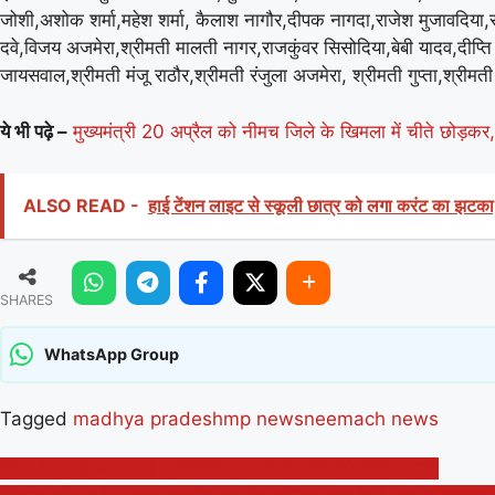
जोशी,अशोक शर्मा,महेश शर्मा, कैलाश नागौर,दीपक नागदा,राजेश मुजावदिया,
दवे,विजय अजमेरा,श्रीमती मालती नागर,राजकुंवर सिसोदिया,बेबी यादव,दीप्ति जोशी
जायसवाल,श्रीमती मंजू राठौर,श्रीमती रंजुला अजमेरा, श्रीमती गुप्ता,श्रीमती लक
ये भी पढ़े –
मुख्यमंत्री 20 अप्रैल को नीमच जिले के खिमला में चीते छोड़कर, च
ALSO READ -
हाई टेंशन लाइट से स्कूली छात्र को लगा करंट का झटका,
SHARES
WhatsApp Group
Tagged
madhya pradesh
mp news
neemach news
Post
जिले में नरवाई जलाना है प्रतिबंधित, 104 किसानों को नोटिस जारी