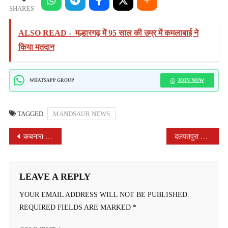
SHARES
ALSO READ -
मल्हारगढ़ में 95 साल की उम्र में कमलाबाई ने
किया मतदान
JOIN NOW
WHATSAPP GROUP
TAGGED
MANDSAUR NEWS
POST
कचनारा फ्लैग में श्रीमद भागवत कथा व तुलसी विवाह का भव्य आयोजन: जय हिन्द ग्रुप मंदसौर ने कथा वाचक श्री शर्मा का किया सम्मान
दलपतपुरा के जंगलों में भीषण आग, ग्रामीणों ने संभाला मोर्चा
NAVIGATION
LEAVE A REPLY
YOUR EMAIL ADDRESS WILL NOT BE PUBLISHED.
REQUIRED FIELDS ARE MARKED
*