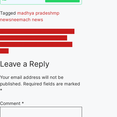
Tagged
madhya pradesh
mp
news
neemach news
Post
श्री झवरेश्वर महादेव की शाही सवारी निकाली गई
हर घर तिरंगा अभियान को लेकर जाजू कन्या
navigation
महाविद्यालय के छात्राओं ने निकाली जागरूकता
रैली।
Leave a Reply
Your email address will not be
published.
Required fields are marked
*
Comment
*