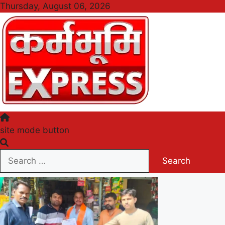
Skip
Thursday, August 06, 2026
to
content
Karmabhumi Express
site mode button
Search
for: