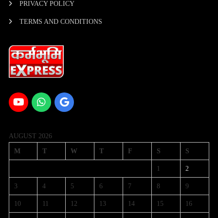
PRIVACY POLICY
TERMS AND CONDITIONS
AUGUST 2026
M
T
W
T
F
S
S
1
2
3
4
5
6
7
8
9
10
11
12
13
14
15
16