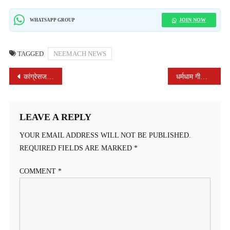
JOIN NOW
WHATSAPP GROUP
TAGGED
NEEMACH NEWS
POST
कांग्रेसजनों ने पसीना बहाकर चमकाया अपना घर
धर्मधाम गीता भवन में गोपाल सहस्त्रनाम हवन और श्रीमद् भगवद् गीता मूलपाठ के साथ मनाया 52वां गीता जयंती महोत्सव
NAVIGATION
LEAVE A REPLY
YOUR EMAIL ADDRESS WILL NOT BE PUBLISHED.
REQUIRED FIELDS ARE MARKED
*
COMMENT
*