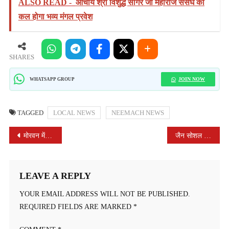
ALSO READ -
आचार्य श्री विशुद्ध सागर जी महाराज ससंघ का
कल होगा भव्य मंगल प्रवेश
SHARES
JOIN NOW
WHATSAPP GROUP
TAGGED
LOCAL NEWS
NEEMACH NEWS
POST
मोरवन में भव्य हिंदू सम्मेलन संपन्न हुआ
जैन सोशल ग्रुप ग्रेटर नीमच ने आवरी माता जी मन्दिर पर लकवाग्रस्त रोगियों को गर्म ऊनी कंबल वितरण किए
NAVIGATION
LEAVE A REPLY
YOUR EMAIL ADDRESS WILL NOT BE PUBLISHED.
REQUIRED FIELDS ARE MARKED
*