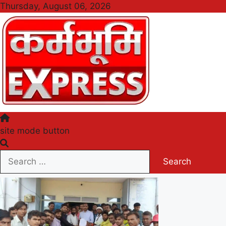
Skip
Thursday, August 06, 2026
to
content
Karmabhumi Express
site mode button
Search
for: