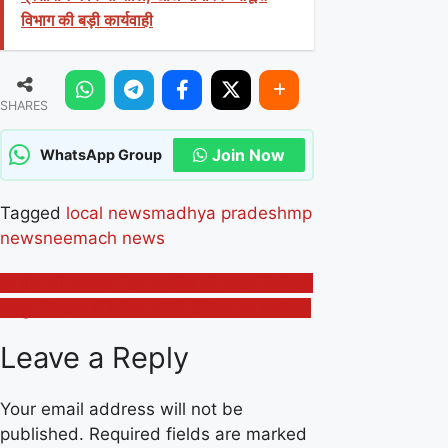
विभाग की बड़ी कार्यवाही
SHARES
Join Now
WhatsApp Group
Tagged
local news
madhya pradesh
mp
news
neemach news
Post
हर गांव की स्वच्छता- हर नागरिक की साझा जिम्मेदारी
दशपुर विद्यालय में कैरियर संबंधी सेमिनार का आयोजन
navigation
Leave a Reply
Your email address will not be
published.
Required fields are marked