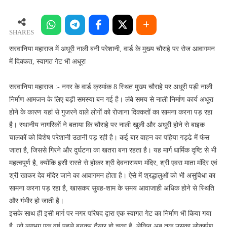
महाराज
में
अधूरी
SHARES
नाली
सरवानिया महाराज में अधूरी नाली बनी परेशानी, वार्ड के मुख्य चौराहे पर रोज आवागमन
बनी
में दिक्कत, स्वागत गेट भी अधूरा
परेशानी,
वार्ड
सरवानिया महाराज :- नगर के वार्ड क्रमांक 8 स्थित मुख्य चौराहे पर अधूरी पड़ी नाली
के
निर्माण आमजन के लिए बड़ी समस्या बन गई है। लंबे समय से नाली निर्माण कार्य अधूरा
मुख्य
होने के कारण यहां से गुजरने वाले लोगों को रोजाना दिक्कतों का सामना करना पड़ रहा
चौराहे
है। स्थानीय नागरिकों ने बताया कि चौराहे पर नाली खुली और अधूरी होने से बाइक
पर
रोज
चालकों को विशेष परेशानी उठानी पड़ रही है। कई बार वाहन का पहिया गड्ढे में फंस
आवागमन
जाता है, जिससे गिरने और दुर्घटना का खतरा बना रहता है। यह मार्ग धार्मिक दृष्टि से भी
में
महत्वपूर्ण है, क्योंकि इसी रास्ते से होकर श्री देवनारायण मंदिर, श्री एवरा माता मंदिर एवं
दिक्कत,
श्री खाकर देव मंदिर जाने का आवागमन होता है। ऐसे में श्रद्धालुओं को भी असुविधा का
स्वागत
सामना करना पड़ रहा है, खासकर सुबह-शाम के समय आवाजाही अधिक होने से स्थिति
गेट
और गंभीर हो जाती है।
भी
इसके साथ ही इसी मार्ग पर नगर परिषद द्वारा एक स्वागत गेट का निर्माण भी किया गया
अधूरा
है, जो लगभग एक वर्ष पहले बनकर तैयार हो चुका है, लेकिन अब तक उसका लोकार्पण