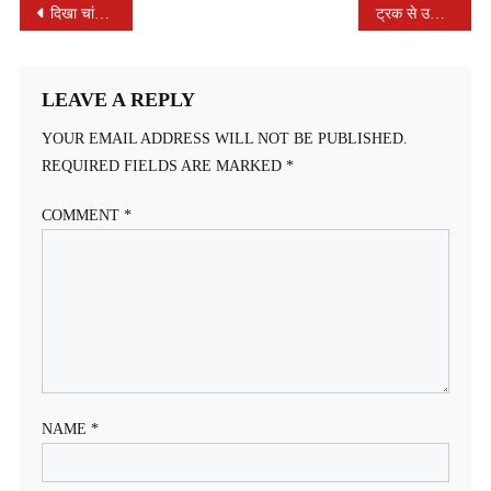
POST
दिखा चांद तो मुस्लिम कोम ने पूरे शिद्दत के साथ मनाई ईद, अल्लाह ताला से मांगी अमन चैन की दुआ
ट्रक से उछला था पानी, थूकना समझ बैठे बाइक सवार
NAVIGATION
LEAVE A REPLY
YOUR EMAIL ADDRESS WILL NOT BE PUBLISHED.
REQUIRED FIELDS ARE MARKED
*
COMMENT
*
NAME
*