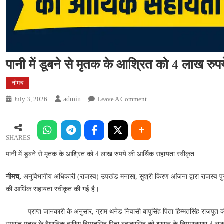
पानी में डूबने से मृतक के आश्रित को 4 लाख रु
नीमच
On
July 3, 2026
Admin
Leave A Comment
पानी
में
डूबने
SHARES
से
पानी में डूबने से मृतक के आश्रित को 4 लाख रुपये की आर्थिक सहायता स्वीकृत
मृतक
के
नीमच,
अनुविभागीय अधिकारी (राजस्व) उपखंड मनासा, सुश्री किरण आंजना द्वारा राजस्व पुस्
आश्रित
की आर्थिक सहायता स्वीकृत की गई है।
को
4
प्राप्त जानकारी के अनुसार, ग्राम थनेड निवासी बापूसिंह पिता हिम्मतसिंह राजपूत की 26 
लाख