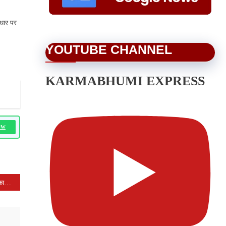
धार पर
YOUTUBE CHANNEL
KARMABHUMI EXPRESS
OW
बरसात में सर्पदंश से घबराएं नहीं, तत्काल अस्पताल पहुंचें