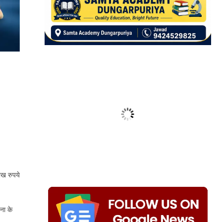
ाख रुपये
ना के