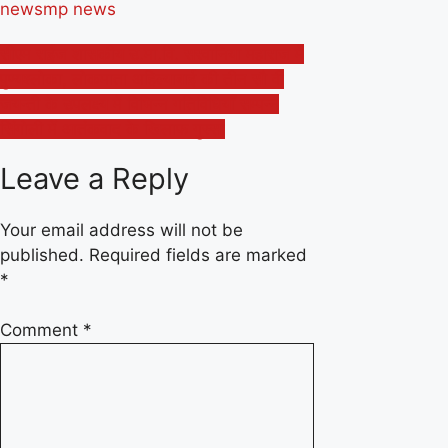
news
mp news
Post
सीएम राईज शासकीय उ.मा.वि. सरवानिया महाराज में
पुण्यश्लोका, लोकमाता अहिल्याबाई की तीन सौ वी
navigation
जयन्ती के उपलक्ष्य में विभिन्न गतिविधियाँ सम्पन्न
सिंगोली में आतंकवाद के खिलाफ गुस्सा
Leave a Reply
Your email address will not be
published.
Required fields are marked
*
Comment
*