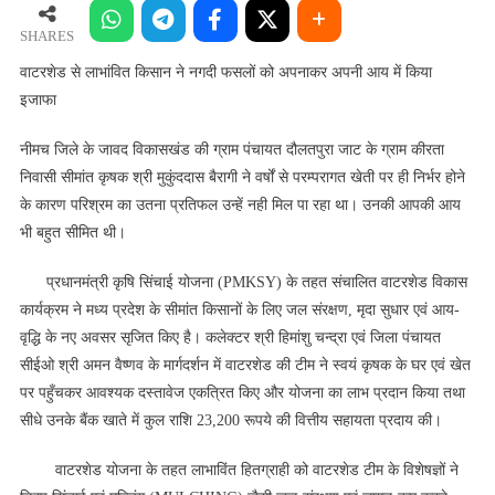
लाभांवित
किसान
SHARES
ने
वाटरशेड से लाभांवित किसान ने नगदी फसलों को अपनाकर अपनी आय में किया
नगदी
इजाफा
फसलों
को
नीमच जिले के जावद विकासखंड की ग्राम पंचायत दौलतपुरा जाट के ग्राम कीरता
अपनाकर
निवासी सीमांत कृषक श्री मुकुंददास बैरागी ने वर्षों से परम्परागत खेती पर ही निर्भर होने
अपनी
के कारण परिश्रम का उतना प्रतिफल उन्‍हें नही मिल पा रहा था। उनकी आपकी आय
आय
भी बहुत सीमित थी।
में
किया
प्रधानमंत्री कृषि सिंचाई योजना (PMKSY) के तहत संचालित वाटरशेड विकास
इजाफा
कार्यक्रम ने मध्य प्रदेश के सीमांत किसानों के लिए जल संरक्षण, मृदा सुधार एवं आय-
वृद्धि के नए अवसर सृजित किए है। कलेक्‍टर श्री हिमांशु चन्द्रा एवं जिला पंचायत
सीईओ श्री अमन वैष्णव के मार्गदर्शन में वाटरशेड की टीम ने स्वयं कृषक के घर एवं खेत
पर पहुँचकर आवश्यक दस्तावेज एकत्रित किए और योजना का लाभ प्रदान किया तथा
सीधे उनके बैंक खाते में कुल राशि 23,200 रूपये की वित्तीय सहायता प्रदाय की।
वाटरशेड योजना के तहत लाभाविंत हितग्राही को वाटरशेड टीम के विशेषज्ञों ने