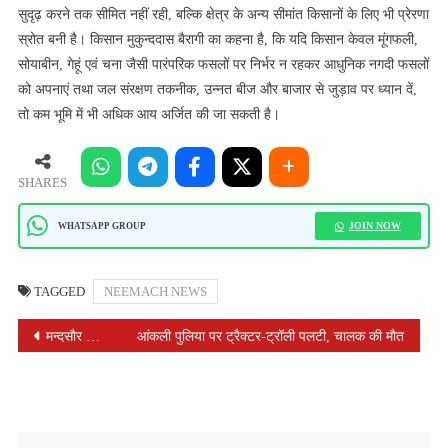
सुदृढ़ करने तक सीमित नहीं रही, बल्कि क्षेत्र के अन्य सीमांत किसानों के लिए भी प्रेरणा
स्रोत बनी है। किसान मुकुन्‍ददास बैरागी का कहना है, कि यदि किसान केवल मूंगफली,
सोयाबीन, गेहूं एवं चना जैसी पारंपरिक फसलों पर निर्भर न रहकर आधुनिक नगदी फसलों
को अपनाएं तथा जल संरक्षण तकनीक, उन्नत बीज और बाजार से जुड़ाव पर ध्यान दें,
तो कम भूमि में भी अधिक आय अर्जित की जा सकती है।
SHARES
JOIN NOW
WHATSAPP GROUP
TAGGED
NEEMACH NEWS
POST
मन्दसौर के चैम्पियन बॉडीबिल्डर्स भी करेंगे सहभागिता
आंकली पुलिया पर ट्रैक्टर-ट्रॉली पलटी, चालक की मौत
NAVIGATION