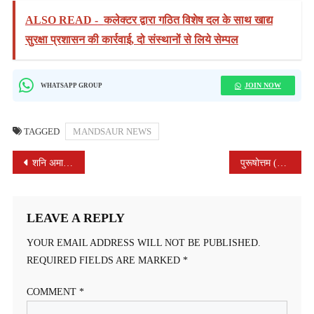
ALSO READ -
कलेक्टर द्वारा गठित विशेष दल के साथ खाद्य
सुरक्षा प्रशासन की कार्रवाई, दो संस्थानों से लिये सेम्पल
JOIN NOW
WHATSAPP GROUP
TAGGED
MANDSAUR NEWS
POST
शनि अमावस्या पर शनि मंदिरों में उमड़ा आस्था का सैलाब
पुरूषोत्तम (अधिक) मास प्रारंभ, केशव सत्संग भवन में 1008 केशवानंद जी महाराज का हुआ आगमन, प्रतिदिन होगा नारद भक्ति सूत्र का वाचन
NAVIGATION
LEAVE A REPLY
YOUR EMAIL ADDRESS WILL NOT BE PUBLISHED.
REQUIRED FIELDS ARE MARKED
*
COMMENT
*