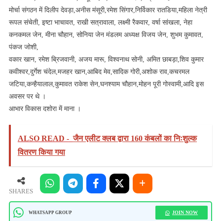
मोर्चा संगठन में दिलीप देवड़ा,अनीस मंसूरी,रमेश सिंगार,निर्विकार रातडिया,महिला नेत्री
रूपल संचेती, इष्टा भाचावत, राखी सत्रावाला, लक्ष्मी रैकवार, वर्षा सांखला, नेहा
कनकमल जेन, मीना चौहान, सोनिया जेन मंडलम अध्यक्ष विजय जेन, शुभम कुमावत,
पंकज जोशी,
वकार खान, रमेश ब्रिजवानी, अजय मारू, विश्वनाथ सोनी, अमित छाबड़ा,शिव कुमार
कवीश्वर,दुर्गेश चंदेल,मजहर खान,आबिद मेव,सादिक गोरी,अशोक राव,कचरमल
जटिया,कन्हैयालाल,कुमावत राकेश सेन,घनश्याम चौहान,मोहन पूरी गोस्वामी,आदि इस
अवसर पर थे ।
आभार विकास दशोरा में माना ।
ALSO READ -
जैन एलीट क्लब द्वारा 160 कंबलों का निःशुल्क
वितरण किया गया
SHARES
JOIN NOW
WHATSAPP GROUP