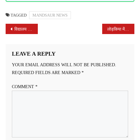
TAGGED
MANDSAUR NEWS
POST
विद्यालय मे छात्र छात्राए भी सुरक्षित नहीं है
लोड़किया में नि:शुल्‍क चिकित्‍सा शिविर सम्‍पन्‍न
NAVIGATION
LEAVE A REPLY
YOUR EMAIL ADDRESS WILL NOT BE PUBLISHED.
REQUIRED FIELDS ARE MARKED
*
COMMENT
*