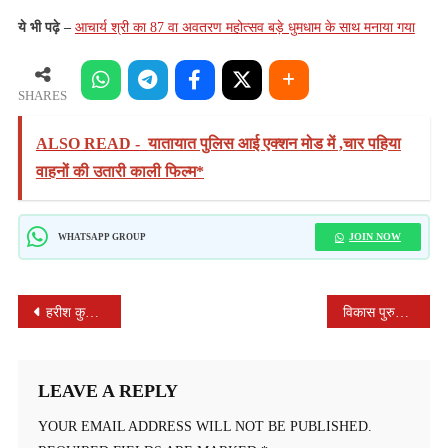
ये भी पढ़े –
आचार्य श्री का 87 वा अवतरण महोत्सव बड़े धुमधाम के साथ मनाया गया
SHARES
ALSO READ -
यातायात पुलिस आई एक्शन मोड में ,चार पहिया
वाहनों की उतारी काली फिल्म*
JOIN NOW
WHATSAPP GROUP
POST
हरीश कुमार यादव केसरिया हिंदू वाहिनी के जिला संयुक्त मंत्री नियुक्त !
विकास पुरुष स्वर्गीय श्री घनश्याम जी पाटीदार की पुण्यतिथि पर जावद बस स्टैंड पर स्टैचू मूर्ति पर माल्यार्पण पहनाई गई
NAVIGATION
LEAVE A REPLY
YOUR EMAIL ADDRESS WILL NOT BE PUBLISHED.