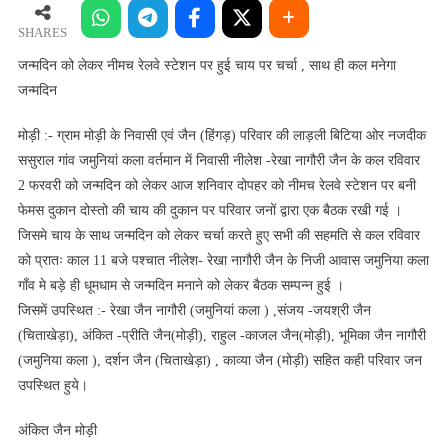
लेकर
नीमच
SHARES
रेलवे
जन्मदिन को लेकर नीमच रेलवे स्टेशन पर हुई चाय पर चर्चा , साथ ही कल मनेगा
स्टेशन
जन्मदिन
पर
हुई
मोड़ी :- ग्राम मोड़ी के निवासी एवं जैन (हिंगड़) परिवार की लाड़ली बिटिया ओर नजदीक
चाय
ससुराल गांव जमुनियां कला वर्तमान में निवासी नीलेश -रेखा नागौरी जैन के कल रविवार
पर
2 फरवरी को जन्मदिन को लेकर आज शनिवार दोपहर को नीमच रेलवे स्टेशन पर बनी
चर्चा
फेमस दुकान दोस्तो की चाय की दुकान पर परिवार जनों द्वारा एक बैठक रखी गई ।
,
जिसमे चाय के साथ जन्मदिन को लेकर चर्चा करते हुए सभी की सहमति से कल रविवार
साथ
को प्रातः काल 11 बजे पश्चात नीलेश- रेखा नागौरी जैन के निजी आवास जमुनिया कला
ही
गाँव मे बड़े ही धूमधाम से जन्मदिन मनाने को लेकर बैठक सम्पन्न हुई ।
कल
मनेगा
जिसमें उपस्थित :- रेखा जैन नागौरी (जमुनियां कला ) ,संजय -जयश्री जैन
जन्मदिन
(चिताखेड़ा), अंकित -प्रीति जैन(मोड़ी), राहुल -काजल जैन(मोड़ी), भूमिका जैन नागौरी
(जमुनिया कला ), दर्शन जैन (चिताखेड़ा) , काव्या जैन (मोड़ी) सहित कही परिवार जन
उपस्थित हुये।
अंकित जैन मोड़ी