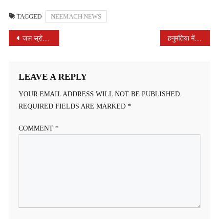
TAGGED
NEEMACH NEWS
POST
जल स्रोत, वृक्ष तथा मिट्टी पूजन कर जल संरक्षण का संकल्प लिया
हनुमंतिया में जल मंदिर (प्याऊ) का उद्घाटन हुआ, जल संवर्धन पर बैठक सम्पन्न
NAVIGATION
LEAVE A REPLY
YOUR EMAIL ADDRESS WILL NOT BE PUBLISHED.
REQUIRED FIELDS ARE MARKED
*
COMMENT
*