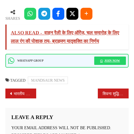
SHARES
ALSO READ -
वाहन रैली के लिए ऑरेंज, चल समारोह के लिए
लाल रंग की पोशाक तय- ब्राहमण मातृशक्ति का निर्णय
JOIN NOW
WHATSAPP GROUP
TAGGED
MANDSAUR NEWS
POST
भारतीय मजदूर संघ ने कर्मचारियों की मांगों को लेकर मुख्यमंत्री के नाम सोपा डिप्टी कलेक्टर चंद्रसिंह धार्वे को ज्ञापन !
शिवना शुद्धिकरण अभियान बना जनता का सबसे बड़ा जनसहयोग कार्यक्रम- विधायक श्री विपिन जैन
NAVIGATION
LEAVE A REPLY
YOUR EMAIL ADDRESS WILL NOT BE PUBLISHED.