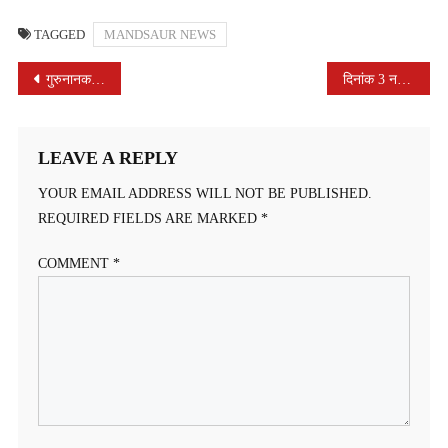
TAGGED
MANDSAUR NEWS
POST
गुरुनानक देव के प्रकाश पर्व पर निकाले गए चल समारोह का कांग्रेसजन ने पुष्प वर्षा कर किया स्वागत
दिनांक 3 नवम्बर को सकल मेघवाल पंच अरनोद मंदिर की बैठक सम्पन्न हुई
NAVIGATION
LEAVE A REPLY
YOUR EMAIL ADDRESS WILL NOT BE PUBLISHED.
REQUIRED FIELDS ARE MARKED
*
COMMENT
*