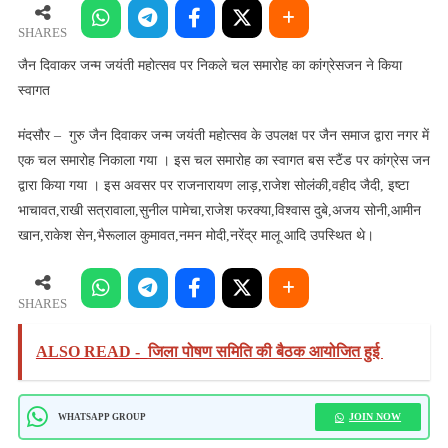
जन्म
जयंती
SHARES
महोत्सव
जैन दिवाकर जन्म जयंती महोत्सव पर निकले चल समारोह का कांग्रेसजन ने किया
पर
स्वागत
निकले
चल
मंदसौर – गुरु जैन दिवाकर जन्म जयंती महोत्सव के उपलक्ष पर जैन समाज द्वारा नगर में
समारोह
एक चल समारोह निकाला गया । इस चल समारोह का स्वागत बस स्टैंड पर कांग्रेस जन
का
द्वारा किया गया । इस अवसर पर राजनारायण लाड़,राजेश सोलंकी,वहीद जैदी, इष्टा
कांग्रेसजन
भाचावत,राखी सत्रावाला,सुनील पामेचा,राजेश फरक्या,विश्वास दुबे,अजय सोनी,आमीन
ने
खान,राकेश सेन,भैरूलाल कुमावत,नमन मोदी,नरेंद्र मालू आदि उपस्थित थे।
किया
स्वागत
SHARES
ALSO READ -
जिला पोषण समिति की बैठक आयोजित हुई
JOIN NOW
WHATSAPP GROUP