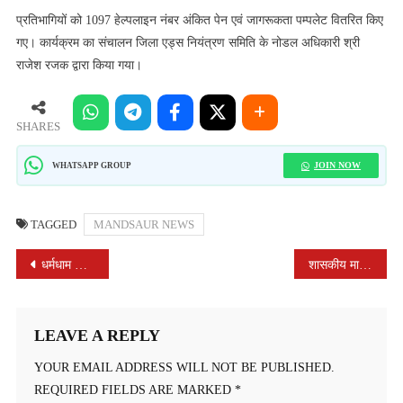
प्रतिभागियों को 1097 हेल्पलाइन नंबर अंकित पेन एवं जागरूकता पम्पलेट वितरित किए
गए। कार्यक्रम का संचालन जिला एड्स नियंत्रण समिति के नोडल अधिकारी श्री
राजेश रजक द्वारा किया गया।
SHARES
JOIN NOW
WHATSAPP GROUP
TAGGED
MANDSAUR NEWS
POST
धर्मधाम गीता भवन में गोपाल सहस्त्रनाम हवन और श्रीमद् भगवद् गीता मूलपाठ के साथ मनाया 52वां गीता जयंती महोत्सव
शासकीय माध्यमिक विद्यालय दीपाखेड़ा में गीता जयंती पर हुआ सामूहिक गीता पाठ का आयोजन
NAVIGATION
LEAVE A REPLY
YOUR EMAIL ADDRESS WILL NOT BE PUBLISHED.
REQUIRED FIELDS ARE MARKED
*