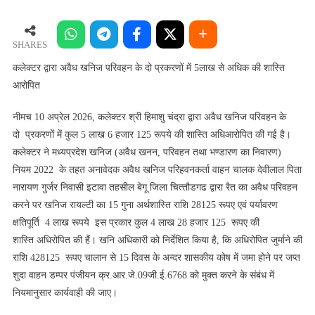
द्वारा
अवैध
खनिज
SHARES
परिवहन
कलेक्‍टर द्वारा अवैध खनिज परिवहन के दो प्रकरणों में 5लाख से अधिक की शास्ति
के
आरोपित
दो
प्रकरणों
नीमच 10 अप्रेल 2026, कलेक्‍टर श्री हिमाशु चंद्रा द्वारा अवैध खनिज परिवहन के
में
दो प्रकरणों में कुल 5 लाख 6 हजार 125 रूपये की शास्ति अधिआरोपित की गई है।
5लाख
कलेक्‍टर ने मध्यप्रदेश खनिज (अवैध खनन, परिवहन तथा भण्डारण का निवारण)
से
नियम 2022 के तहत अनावेदक अवैध खनिज परिहवनकर्ता वाहन चालक देवीलाल पिता
अधिक
नारायण गुर्जर निवासी इटावा‍ तहसील बेगू जिला चित्‍तौडगढ द्वारा रैत का अवैध परिवहन
की
करने पर खनिज रायल्टी का 15 गुना अर्थशास्ति राशि 28125 रूपए एवं पर्यावरण
शास्ति
क्षतिपूर्ति 4 लाख रूपये इस प्रकार कुल 4 लाख 28 हजार 125 रूपए की
आरोपित
शास्ति अधिरोपित की हैं। खनि अधिकारी को निर्देशित किया है, कि अधिरोपित जुर्माने की
राशि 428125 रूपए चालान से 15 दिवस के अन्दर शासकीय कोष में जमा होने पर जप्त
शुदा वाहन डम्‍पर पंजीयन क्र.आर.जे.09जी.ई.6768 को मुक्त करने के संबंध में
नियमानुसार कार्यवाही की जाए।