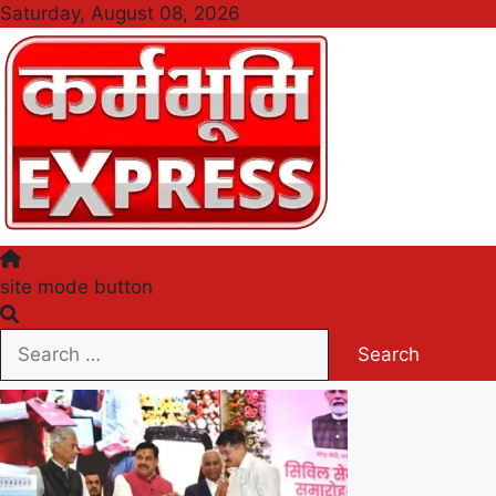
Skip
Saturday, August 08, 2026
to
content
Karmabhumi Express
site mode button
Search
for: