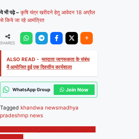
ये भी पढ़े –
कृषि यंत्र खरीदने हेतु आवेदन 18 अप्रैल
से किये जा रहे आमंत्रित
SHARES
ALSO READ -
मतदाता जागरूकता के संबंध
में आयोजित हुई एक दिवसीय कार्यशाला
Join Now
WhatsApp Group
Tagged
khandwa news
madhya
pradesh
mp news
Post
कृषि यंत्र खरीदने हेतु आवेदन 18 अप्रैल से किये जा
रहे आमंत्रित