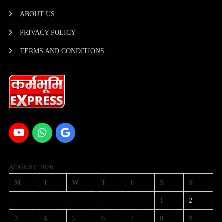
ABOUT US
PRIVACY POLICY
TERMS AND CONDITIONS
AUGUST 2026
M
T
W
T
F
S
S
1
2
3
4
5
6
7
8
9