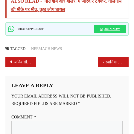
ALSO READ -
नीलगाय और बोलेरो में जोरदार टक्कर, नीलगाय
की मौके पर मौत, कुछ लोग घायल
JOIN NOW
WHATSAPP GROUP
TAGGED
NEEMACH NEWS
POST
आदिवासी नायक राणा पूंजा भील की प्रतिमा की मांग को लेकर जयस संगठन का धरना प्रदर्शन निरंतर जारी
सरवानिया महाराज युकों बैंक का 84 वां स्थापना दिवस ग्राहकों के साथ केक काटकर मनाया
NAVIGATION
LEAVE A REPLY
YOUR EMAIL ADDRESS WILL NOT BE PUBLISHED.
REQUIRED FIELDS ARE MARKED
*
COMMENT
*