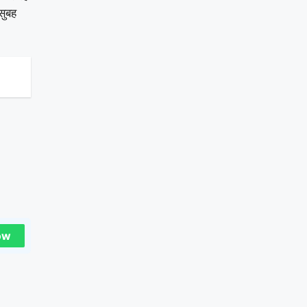
सुबह
ow