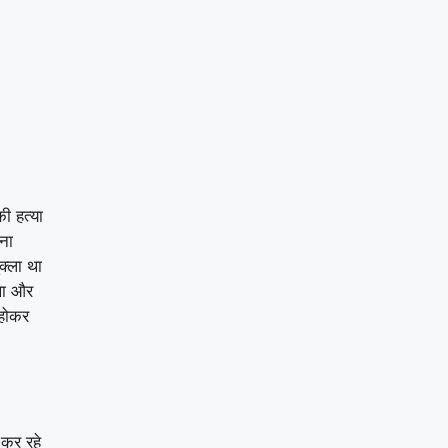
ी हत्या
ाना
क्ला था
 था और
 होकर
 कर रहे