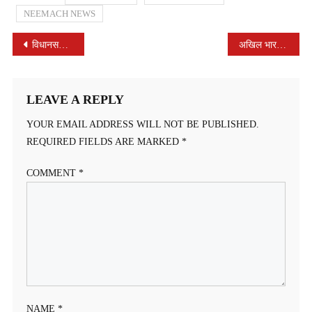
NEEMACH NEWS
POST
विधानसभा स्तरीय प्रशिक्षण शिविर मोरवन में सम्पन्न हुआ
अखिल भारतीय वनवासी मजदूर संघ ने सफाई कर्मचारी की समस्या को लेकर जिला कलेक्टर को सौंपा ज्ञापन
NAVIGATION
LEAVE A REPLY
YOUR EMAIL ADDRESS WILL NOT BE PUBLISHED.
REQUIRED FIELDS ARE MARKED
*
COMMENT
*
NAME
*