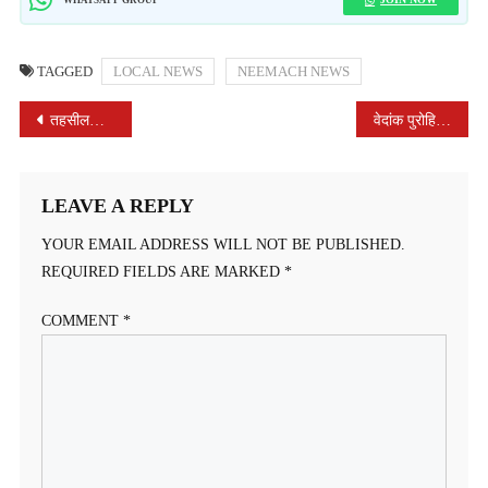
TAGGED
LOCAL NEWS
NEEMACH NEWS
POST
तहसीलदार ने नीमच शहर में एस.आई.आर.कार्य का निरीक्षण किया
वेदांक पुरोहित ने अपनी पहली सैलरी से शासकीय विद्यालय में किया स्वेटर वितरण
NAVIGATION
LEAVE A REPLY
YOUR EMAIL ADDRESS WILL NOT BE PUBLISHED.
REQUIRED FIELDS ARE MARKED
*
COMMENT
*