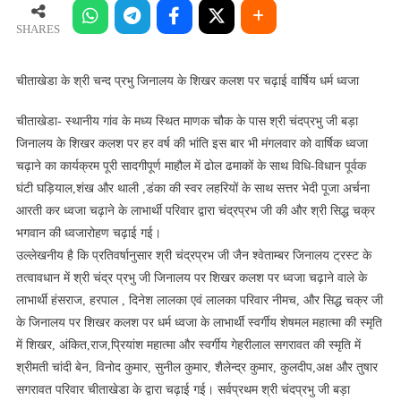
श्री
चन्द
SHARES
प्रभु
जिनालय
चीताखेडा के श्री चन्द प्रभु जिनालय के शिखर कलश पर चढ़ाई वार्षिय धर्म ध्वजा
के
शिखर
चीताखेडा- स्थानीय गांव के मध्य स्थित माणक चौक के पास श्री चंदप्रभु जी बड़ा
कलश
जिनालय के शिखर कलश पर हर वर्ष की भांति इस बार भी मंगलवार को वार्षिक ध्वजा
पर
चढ़ाने का कार्यक्रम पूरी सादगीपूर्ण माहौल में ढोल ढमाकों के साथ विधि-विधान पूर्वक
चढ़ाई
घंटी घड़ियाल,शंख और थाली ,डंका की स्वर लहरियों के साथ सत्तर भेदी पूजा अर्चना
वार्षिय
आरती कर ध्वजा चढ़ाने के लाभार्थी परिवार द्वारा चंद्रप्रभ जी की और श्री सिद्ध चक्र
धर्म
भगवान की ध्वजारोहण चढ़ाई गई।
ध्वजा
उल्लेखनीय है कि प्रतिवर्षानुसार श्री चंद्रप्रभ जी जैन श्वेताम्बर जिनालय ट्रस्ट के
तत्वावधान में श्री चंद्र प्रभु जी जिनालय पर शिखर कलश पर ध्वजा चढ़ाने वाले के
लाभार्थी हंसराज, हरपाल , दिनेश लालका एवं लालका परिवार नीमच, और सिद्ध चक्र जी
के जिनालय पर शिखर कलश पर धर्म ध्वजा के लाभार्थी स्वर्गीय शेषमल महात्मा की स्मृति
में शिखर, अंकित,राज,प्रियांश महात्मा और स्वर्गीय गेहरीलाल सगरावत की स्मृति में
श्रीमती चांदी बेन, विनोद कुमार, सुनील कुमार, शैलेन्द्र कुमार, कुलदीप,अक्ष और तुषार
सगरावत परिवार चीताखेडा के द्वारा चढ़ाई गई। सर्वप्रथम श्री चंदप्रभु जी बड़ा