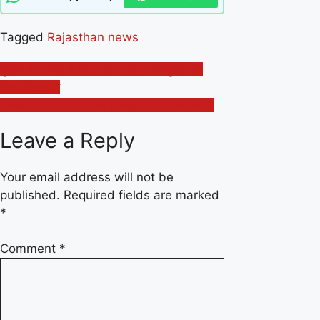
Tagged
Rajasthan news
Post
दुष्कर्म के मामले में फरार दो वाछित अभियुक्तो को
किया गिरफ्तार
navigation
शिविर के तीसरे दिन साफ सफाई की व रंगोली बनाई
Leave a Reply
Your email address will not be
published.
Required fields are marked
*
Comment
*