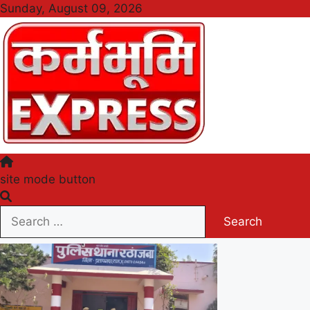
Skip
Sunday, August 09, 2026
to
content
Karmabhumi Express
site mode button
Search
for: