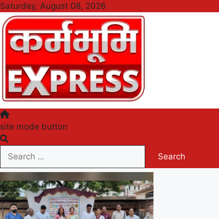
Skip
Saturday, August 08, 2026
to
content
Karmabhumi Express
site mode button
Search
for: