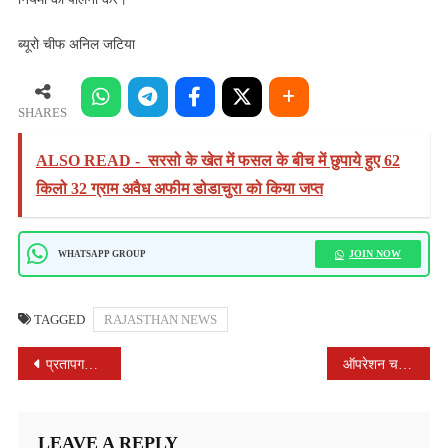
की
गई
ब्यूरो चीफ अनिल जटिया
समझाइश।
SHARES
ALSO READ -
सरसो के खेत में फसल के बीच में छुपाये हुए 62
किलो 32 ग्राम अवैध अफीम डोडाचुरा को किया जप्त
JOIN NOW
WHATSAPP GROUP
TAGGED
RAJASTHAN NEWS
POST
प्रतापगढ़ की पुण्यधरा पर आज से शुरू होगा त्रिदिवसीय रत्नत्रयी भक्ति महोत्सव
ऑपरेशन चक्रव्यूह के तहत् 68F की कार्यवाही
NAVIGATION
LEAVE A REPLY