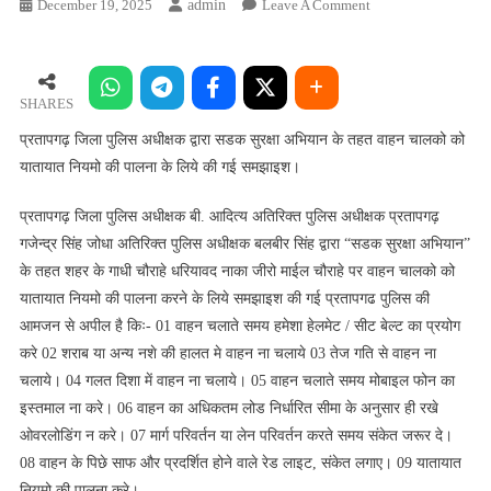
On
December 19, 2025
Admin
Leave A Comment
प्रतापगढ़
जिला
पुलिस
अधीक्षक
SHARES
द्वारा
प्रतापगढ़ जिला पुलिस अधीक्षक द्वारा सडक सुरक्षा अभियान के तहत वाहन चालको को
सडक
यातायात नियमो की पालना के लिये की गई समझाइश।
सुरक्षा
अभियान
प्रतापगढ़ जिला पुलिस अधीक्षक बी. आदित्य अतिरिक्त पुलिस अधीक्षक प्रतापगढ़
के
गजेन्द्र सिंह जोधा अतिरिक्त पुलिस अधीक्षक बलबीर सिंह द्वारा “सडक सुरक्षा अभियान”
तहत
के तहत शहर के गाधी चौराहे धरियावद नाका जीरो माईल चौराहे पर वाहन चालको को
वाहन
यातायात नियमो की पालना करने के लिये समझाइश की गई प्रतापगढ पुलिस की
चालको
आमजन से अपील है किः- 01 वाहन चलाते समय हमेशा हेलमेट / सीट बेल्ट का प्रयोग
को
करे 02 शराब या अन्य नशे की हालत मे वाहन ना चलाये 03 तेज गति से वाहन ना
यातायात
चलाये। 04 गलत दिशा में वाहन ना चलाये। 05 वाहन चलाते समय मोबाइल फोन का
नियमो
की
इस्तमाल ना करे। 06 वाहन का अधिकतम लोड निर्धारित सीमा के अनुसार ही रखे
पालना
ओवरलोडिंग न करे। 07 मार्ग परिवर्तन या लेन परिवर्तन करते समय संकेत जरूर दे।
के
08 वाहन के पिछे साफ और प्रदर्शित होने वाले रेड लाइट, संकेत लगाए। 09 यातायात
लिये
नियमो की पालना करे।