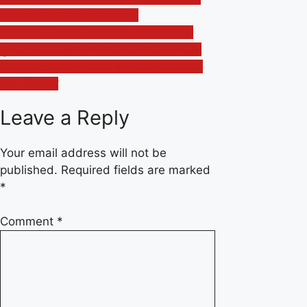
navigation
कबाड़ के गोदाम में लगी भीषण आग
प्रतापगढ़ तीन राज्यों (राजस्थान मध्यप्रदेश तथा
गुजरात) में डोडाचूरा तथा एमडी के मामले में वांछित
हार्डकोर 25,000 रूपये का ईनामी अपराधी रफीक
पठान गिरफ्तार
Leave a Reply
Your email address will not be
published.
Required fields are marked
*
Comment
*