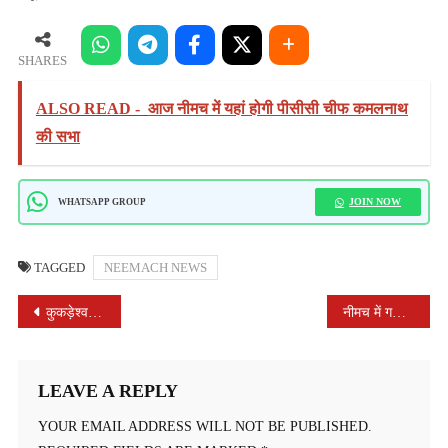
SHARES
ALSO READ -
आज नीमच में यहां होगी पीसीसी चीफ कमलनाथ
की सभा
JOIN NOW
WHATSAPP GROUP
TAGGED
NEEMACH NEWS
POST
कुकड़ेश्वर सहस्त्र मुकेश्वर भोलेनाथ मंदिर का दान पात्र खोला गया जिसमें से राशि निकली 71871
नीमच में गरीब परिवार पर 37 हजार का बिजली बिल, कई बार कलेक्टर को आवेदन के बाद भी नहीं हुई सुनवाई
NAVIGATION
LEAVE A REPLY
YOUR EMAIL ADDRESS WILL NOT BE PUBLISHED.