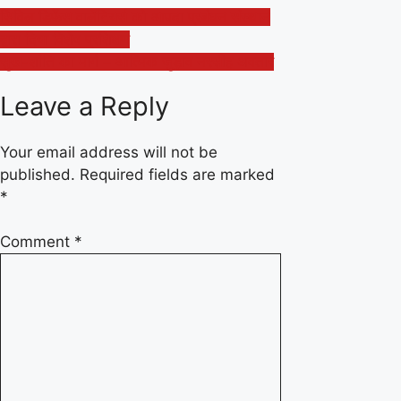
Post
सिविल डिफेंस वालेंटियर्स को आपदा प्रबंधन संस्थान
द्वारा दिया विशेष प्रशिक्षण
navigation
सुख-शांति का मार्ग – आत्मिक जुड़ाव नरसीह अवतार
Leave a Reply
Your email address will not be
published.
Required fields are marked
*
Comment
*