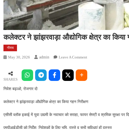
कलेक्टर ने झांझरवाड़ा औद्योगिक क्षेत्र का किया
नीमच
On
May 30, 2026
Admin
Leave A Comment
कलेक्टर
ने
झांझरवाड़ा
SHARES
औद्योगिक
निवेश बढ़ाओ, रोजगार दो
क्षेत्र
का
कलेक्टर ने झांझरवाड़ा औद्योगिक क्षेत्र का किया गहन निरीक्षण
किया
गहन
एसीसी ब्लॉक इकाई में युवा उद्यमी के नवाचार को सराहा, फायर सेफ्टी व श्रमिक सुरक्षा पर द
निरीक्षण
एमपीआईडीसी को निर्देश: निवेशकों के लिए भूमि, रास्ते व सभी सुविधाएं हों दुरुस्त