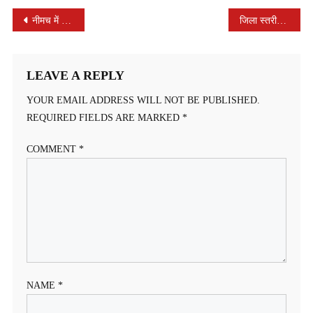
POST
नीमच में 3 मई को NEET परीक्षा, कलेक्टर ने परखी तैयारियां: पुख्ता इंतजामों के दिए निर्देश
जिला स्तरीय रोजगार मेले में 240 युवाओं में से 130 का हुआ प्राथमिक चयन
NAVIGATION
LEAVE A REPLY
YOUR EMAIL ADDRESS WILL NOT BE PUBLISHED.
REQUIRED FIELDS ARE MARKED
*
COMMENT
*
NAME
*