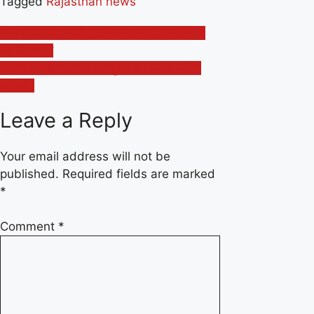
Tagged
Rajasthan news
Post
श्रीमती चौपड़ा के नेतृत्‍व में स्‍वच्‍छता गतिविधियों ने
पकड़ी रफ्तार
navigation
बसों में यात्री यात्रियों की सुरक्षा को लेकर चेकिंग
अभियान
Leave a Reply
Your email address will not be
published.
Required fields are marked
*
Comment
*