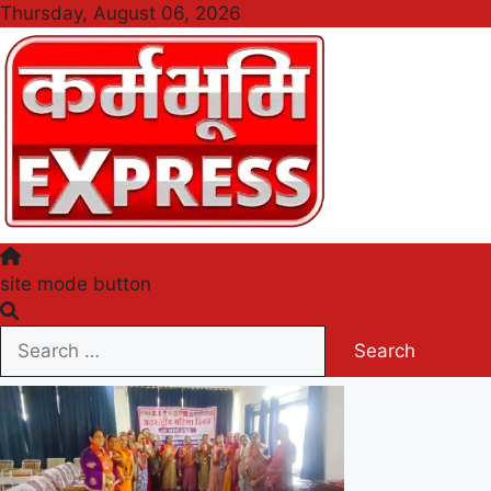
Skip
Thursday, August 06, 2026
to
content
Karmabhumi Express
site mode button
Search
for: