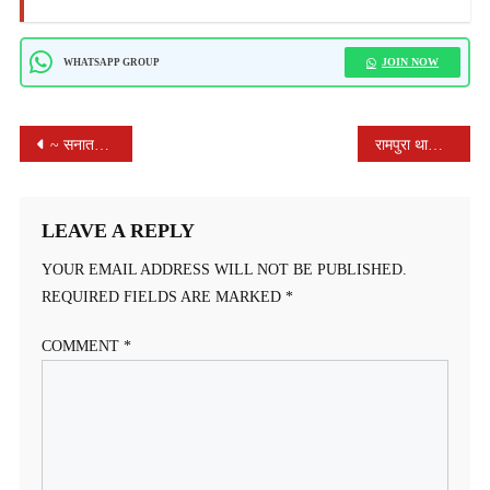
JOIN NOW
WHATSAPP GROUP
POST
~ सनातन पंचांग ~*
रामपुरा थाना परिसर में ‘सेफ क्लिक 2.0’ अभियान के तहत साइबर सुरक्षा कार्यशाला आयोजित, ठगी से बचाव के बताए प्रभावी उपाय
NAVIGATION
LEAVE A REPLY
YOUR EMAIL ADDRESS WILL NOT BE PUBLISHED.
REQUIRED FIELDS ARE MARKED
*
COMMENT
*