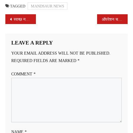
TAGGED
MANDSAUR NEWS
POST
स्वच्छ नदी से ही स्वस्थ जीवन संभव – विधायक श्री विपिन जैन
ऑपरेशन चक्रव्युह के तहत थाना अरनोद की कार्यवाही
NAVIGATION
LEAVE A REPLY
YOUR EMAIL ADDRESS WILL NOT BE PUBLISHED.
REQUIRED FIELDS ARE MARKED
*
COMMENT
*
NAME
*