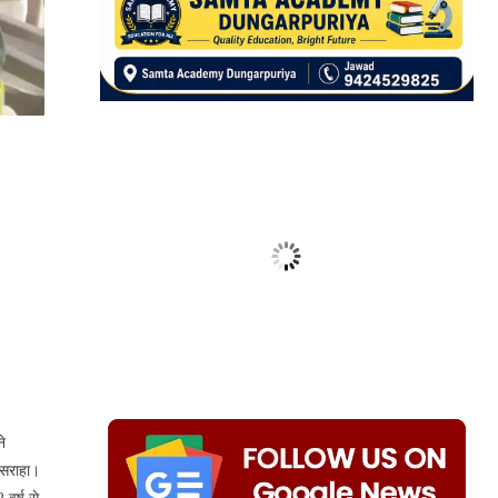
े
ो सराहा।