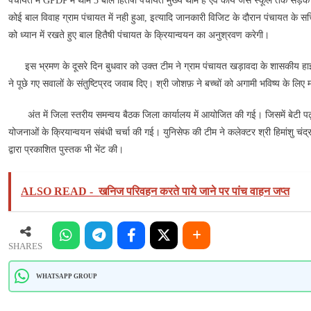
पंचायत में GPDP में थीम 3 बाल हितैषी पंचायत मुख्य थीम है एवं कार्य जैसे स्कूल तक सड़क
कोई बाल विवाह ग्राम पंचायत में नही हुआ, इत्यादि जानकारी विजिट के दौरान पंचायत के सच
को ध्यान में रखते हुए बाल हितैषी पंचायत के क्रियान्वयन का अनुश्रवण करेगी।
इस भ्रमण के दूसरे दिन बुधवार को उक्‍त टीम ने ग्राम पंचायत खड़ावदा के शासकीय हाई स
ने पूछे गए सवालों के संतुष्टिप्रद जवाब दिए। श्री जोशफ़ ने बच्चों को अगामी भविष्य के लिए 
अंत में जिला स्तरीय समन्वय बैठक जिला कार्यालय में आयोजित की गई। जिसमें बेटी पढ़ाओ
योजनाओं के क्रियान्‍वयन संबंधी चर्चा की गई। युनिसेफ की टीम ने कलेक्टर श्री हिमांशु चंद
द्वारा प्रकाशित पुस्तक भी भेंट की।
ALSO READ -
खनिज परिवहन करते पाये जाने पर पांच वाहन जप्‍त
SHARES
WHATSAPP GROUP