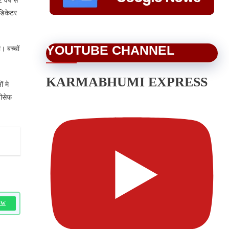
वर्ष से
ंडिकेटर
YOUTUBE CHANNEL
। बच्चों
KARMABHUMI EXPRESS
ं मे
नीसेफ
OW