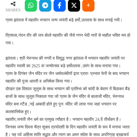
में
महावीर
SHARES
भगवान
ग्राम झांतला में महावीर भगवान जन्म जयंती बड़े हर्षो,उल्लास के साथ मनाई गयी।
जन्म
जयंती
त्रिशला,नंदन वीर की जय बोलो महावीर की जैसे गगन भेदी नारों से माहौल भक्ति मय हो
बड़े
गया।
हर्षो,उल्लास
के
झांतला। श्री भेरुनाथ की नगरी व विशुद्ध नगर झांतला में भगवान महावीर जयंती पर
साथ
महावीर स्वामी का 2625 वां जन्मोत्सव बड़े हर्षोल्लास ,उमंग के साथ मनाया गया।
मनाई
गयी।
ग्राम के दिगंबर जैन मंदिर पर जैन धर्मावलंबीयों द्वारा प्रातः प्रभात फेरी के बाद भगवान
महावीर की पूजा आरती व अभिषेक किया गया।
दोपहर एक विशाल जुलुस के साथ भगवान की प्रतिभा को चांदी के बेवाण में बिठाकर बैंड
बाजों के साथ जुलूस निकाला गया जो ग्राम के जैन मंदिर से बालाजी मंदिर, भेरुनाथ
मंदिर बस स्टैंड ,नई आबादी होते हुए पुनः मंदिर जी लाया गया जहां भगवान पर
कलशाभिषेक हुए।
महावीर,जयंती जैन धर्म का प्रमुख त्यौहार है। भगवान महावीर 24,वें तीर्थंकर है।
जिनका जन्म दिवस चैत्र शुक्ल त्रयोदशी के दिन महावीर जयंती के रूप में मनाया जाता
है। यह पर्व अहिंसा शांति सद्भाव और त्याग का अमर संदेश के साथ अपरिग्रह ब्रह्मचर्य