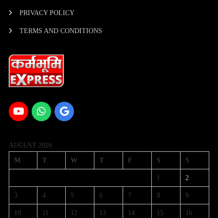
PRIVACY POLICY
TERMS AND CONDITIONS
AUGUST 2026
M
T
W
T
F
S
S
1
2
3
4
5
6
7
8
9
10
11
12
13
14
15
16