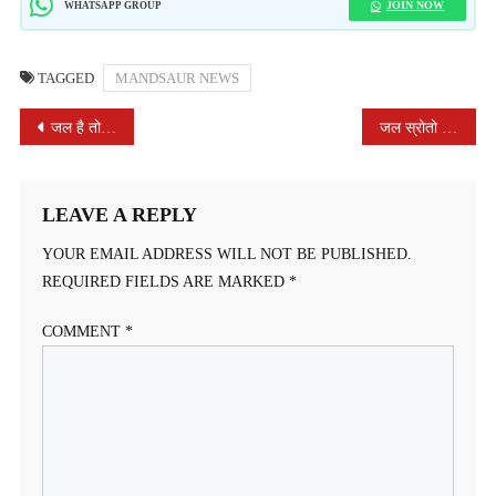
JOIN NOW
WHATSAPP GROUP
TAGGED
MANDSAUR NEWS
POST
जल है तो कल है, ग्राम बाजखेड़ी मे दिवार लेखन किया
जल स्रोतो के संरक्षण की पहल
NAVIGATION
LEAVE A REPLY
YOUR EMAIL ADDRESS WILL NOT BE PUBLISHED.
REQUIRED FIELDS ARE MARKED
*
COMMENT
*