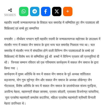
स्वामी
जन्मकल्याणक
के
SHARES
विशाल
महावीर स्वामी जन्मकल्याणक के विशाल चल समारोह में सम्मिलित हुए जैन पाठशाला की
चल
शिक्षिकाएं एवं बच्चे हुए सम्मानित
समारोह
में
मन्दसौर । तीर्थंकर भगवान श्री महावीर स्वामी के जन्मकल्याणक महोत्सव के उपलक्ष्य में
सम्मिलित
मंदसौर नगर में सकल जैन समाज के द्वारा भव्य चल समारोह निकाला गया था। चल
हुए
समारोह में मंदसौर नगर में संचालित होने वाली विभिन्न जैन पाठशालाओं के बच्चे एवं
जैन
शिक्षिकाएं भी विशेष रूप से सम्मिलित हुई थी बच्चों ने विभिन्न प्रकार की प्रस्तुतियां दी
पाठशाला
थी। जिनका सम्मान रविवार को एक गरिमामाय कार्यक्रम में सकल जैन समाज के द्वारा
की
किया गया ।
शिक्षिकाएं
कार्यक्रम में मुख्य अतिथि के रूप में सकल जैन समाज के पूर्व अध्यक्ष शांतिलाल
एवं
बच्चे
बड़जात्या, योग गुरू सुरेन्द्र जैन और सकल जैन समाज के अध्यक्ष लोकेन्द्र जैन
हुए
गोटावाला, विशेष अतिथि के रूप में सकल जैन समाज के उपसंयोजक संजय मुरड़िया,
सम्मानित
अरविन्द मेहता, महामन्त्री शेखर कासमा, प्रताप कोठारी, प्रवक्ता विजयेन्द्र फांफरिया,
युवा प्रकोष्ठ महामंत्री कमलेश कटारिया, महिला प्रकोष्ठ महामंत्री श्रीमती विनाली
मेहता उपस्थित थे।