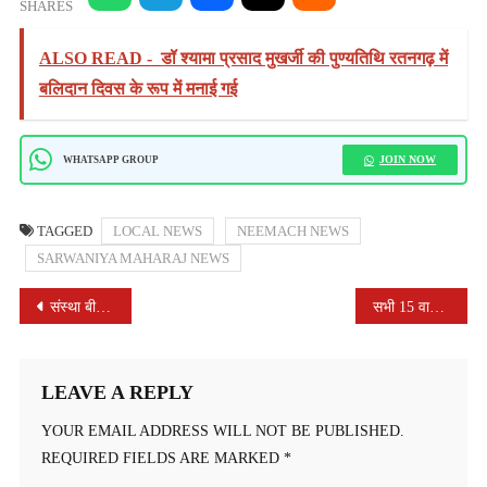
SHARES
ALSO READ -
डॉ श्यामा प्रसाद मुखर्जी की पुण्यतिथि रतनगढ़ में
बलिदान दिवस के रूप में मनाई गई
JOIN NOW
WHATSAPP GROUP
TAGGED
LOCAL NEWS
NEEMACH NEWS
SARWANIYA MAHARAJ NEWS
POST
संस्था बी.आर.फाउंडेशन की ब्रांड एम्बेसडर बनी हरियाणा की विश्व रिकॉर्ड धारी बाल समाजसेविका सृष्टि गुलाटी
सभी 15 वार्डो में सड़कों को पानी से धोने का विशेष अभियान कर रहे कर्मचारी ताकि गंदगी दिखाई न दे
NAVIGATION
LEAVE A REPLY
YOUR EMAIL ADDRESS WILL NOT BE PUBLISHED.
REQUIRED FIELDS ARE MARKED
*