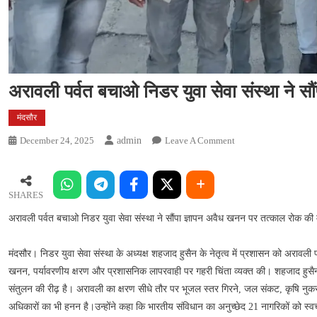
अरावली पर्वत बचाओ निडर युवा सेवा संस्था ने स
मंदसौर
On
December 24, 2025
Admin
Leave A Comment
अरावली
पर्वत
बचाओ
SHARES
निडर
अरावली पर्वत बचाओ निडर युवा सेवा संस्था ने सौंपा ज्ञापन अवैध खनन पर तत्काल रोक की 
युवा
सेवा
संस्था
मंदसौर। निडर युवा सेवा संस्था के अध्यक्ष शहजाद हुसैन के नेतृत्व में प्रशासन को अरावली प
ने
खनन, पर्यावरणीय क्षरण और प्रशासनिक लापरवाही पर गहरी चिंता व्यक्त की। शहजाद हुसैन 
सौंपा
संतुलन की रीढ़ है। अरावली का क्षरण सीधे तौर पर भूजल स्तर गिरने, जल संकट, कृषि नुक
ज्ञापन
अधिकारों का भी हनन है।उन्होंने कहा कि भारतीय संविधान का अनुच्छेद 21 नागरिकों को स्वच्