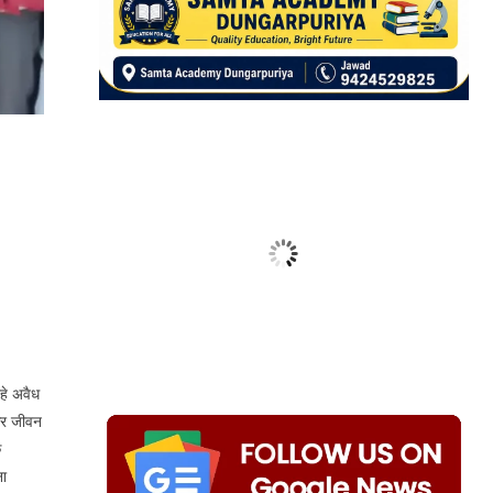
रहे अवैध
 और जीवन
े
ना