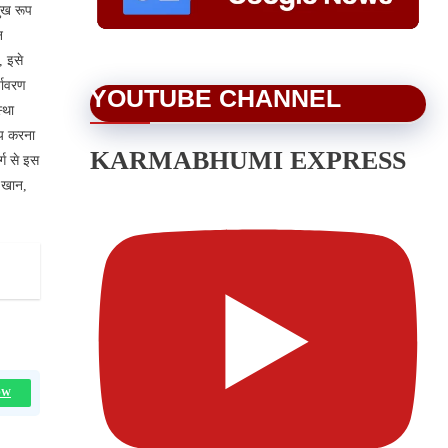
मुख रूप
न
, इसे
्यावरण
YOUTUBE CHANNEL
्था
तय करना
KARMABHUMI EXPRESS
्ग से इस
द खान,
OW