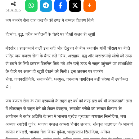
सेना
द्वारा
SHARES
कडाके
जय बजरंग सेना द्वारा कडाके की ठण्ड मे कम्बल वितरण किये
की
ठण्ड
दिव्यांग, वृद्ध, गरीब व्यक्तियों के चेहरे पर दिखी अलग ही खुशी
मे
कम्बल
मंदसौर। हाडकपाने वाली इस सर्दी और ढिढुरन के बीच स्थानीय गांधी चौराहा पर बीति
वितरण
रात्रि जय बजरंग सेना के बैनर तले गरीब, असहाय, वृद्ध और जरूरतमंदो लोगो को ठण्ड
किये
से बचने के लिये कम्बल वितरित किये गये और उन्हें ठण्ड से राहत पहुंचाने पर लाभार्थियो
के चेहरे पर अलग ही खुशी देखने को मिली। इस अवसर पर बजरंग
सेना, जनप्रतिनिधि, समाजसेवी, धर्मगुरू, गणमान्य नागरिकब बडी संख्या में उपस्थित
थे।
जय बजरंग सेना के सेवा प्रकल्पों के तहत हर वर्ष की तरह इस वर्ष भी कडकडाती ठण्ड
में शीतलहर से राहत देने को लेकर बेसहारा, कमजोर गरीबो को कम्बल वितरण के
आयोजन मे बतौर अतिथि के रूप मे भाजपा प्रदेश प्रवक्ता यशपाल सिसोदिया, नपा
अध्यक्ष रमादेवी गुर्जर, भाजपा मण्डल अध्यक्ष विनोद डगवार, संस्कृत पाठशाला के आचार्य
कपिल शास्त्री, भाजपा नेता विनय दुबेला, भानुप्रताप सिसोदिया, अनिल